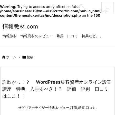
Warning
: Trying to access array offset on false in

/home/ebusiness119/xn--ols92rrzdr9b.com/public_html/wp-
content/themes/luxeritas/inc/description.php
on line
150

メニュ
情報教材.com

情報教材 情報商材のレビュー 暴露 口コミ 特典など。。
サイド

前へ

ホーム
>

投稿

次へ

検索
詐欺かっ！？ WordPress集客資産オンライン設置
講座 特典 入手すべき！？ 評価 評判 口コミ
はここ！！
せどりアナライザー特典,レビュー,評価,暴露,口コミ,