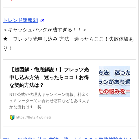
トレンド速報21
＜キャッシュバックが凄すぎる！！＞
★ フレッツ光申し込み 方法 迷ったらここ！失敗体験あ
り！
【超図解・徹底解説！】フレッツ光
申し込み方法 迷ったらココ！お得
な契約方法は？
NTT公式や代理店キャンペーン情報、料金シ
ュミレーター問い合わせ窓口などもあり大ま
かな流れは１ 契 ...
https://flets.4w0.net/