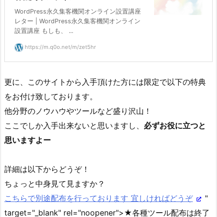
WordPress永久集客機関オンライン設置講座
レター | WordPress永久集客機関オンライン
設置講座 もしも、 ...
https://m.q0o.net/m/zet5hr
更に、このサイトから入手頂けた方には限定で以下の特典
をお付け致しております。
他分野のノウハウやツールなど盛り沢山！
ここでしか入手出来ないと思いますし、
必ずお役に立つと
思いますよー
詳細は以下からどうぞ！
ちょっと中身見て見ますか？
こちらで別途配布を行っております 宜しければどうぞ
"
target="_blank" rel="noopener">★各種ツール配布は終了