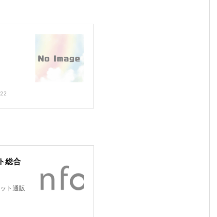
222
ト総合
ット通販