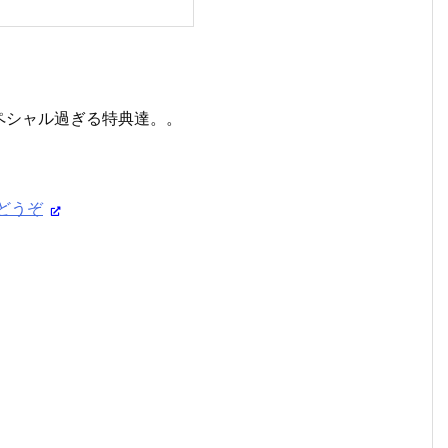
ペシャル過ぎる特典達。。
どうぞ