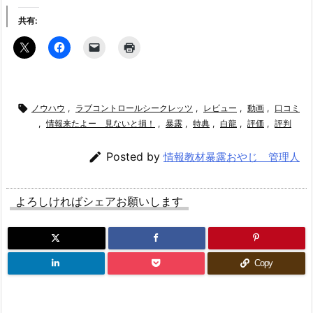
共有:

ノウハウ
,
ラブコントロールシークレッツ
,
レビュー
,
動画
,
口コミ
,
情報来たよー 見ないと損！
,
暴露
,
特典
,
白龍
,
評価
,
評判

Posted by
情報教材暴露おやじ 管理人
よろしければシェアお願いします
Copy