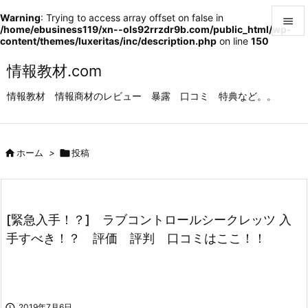
Warning
: Trying to access array offset on false in

/home/ebusiness119/xn--ols92rrzdr9b.com/public_html/wp-
content/themes/luxeritas/inc/description.php
on line
150

メニュ
情報教材.com

情報教材 情報商材のレビュー 暴露 口コミ 特典など。。
サイド

前へ

ホーム
>

投稿

次へ

検索
[緊急入手！？] ラブコントロールシークレッツ 入
手すべき！？ 評価 評判 口コミはここ！！

2019年7月6日