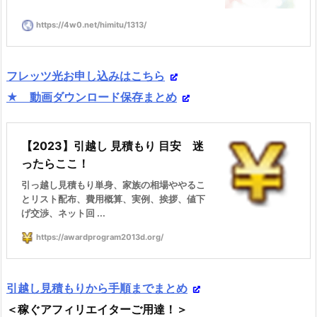
https://4w0.net/himitu/1313/
フレッツ光お申し込みはこちら
★ 動画ダウンロード保存まとめ
【2023】引越し 見積もり 目安 迷
ったらここ！
引っ越し見積もり単身、家族の相場ややるこ
とリスト配布、費用概算、実例、挨拶、値下
げ交渉、ネット回 ...
https://awardprogram2013d.org/
引越し見積もりから手順までまとめ
＜稼ぐアフィリエイターご用達！＞