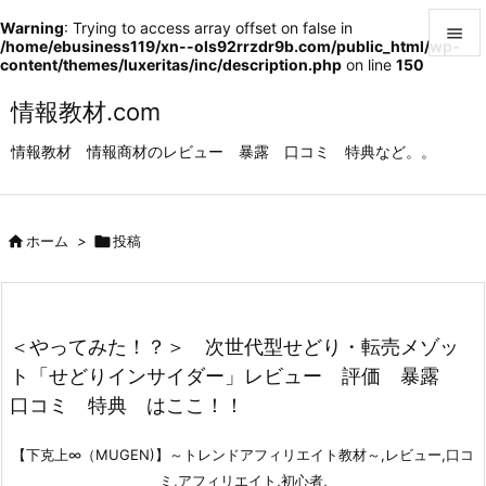
Warning
: Trying to access array offset on false in

/home/ebusiness119/xn--ols92rrzdr9b.com/public_html/wp-
content/themes/luxeritas/inc/description.php
on line
150

メニュ
情報教材.com

情報教材 情報商材のレビュー 暴露 口コミ 特典など。。
サイド

前へ

ホーム
>

投稿

次へ

検索
＜やってみた！？＞ 次世代型せどり・転売メゾッ
ト「せどりインサイダー」レビュー 評価 暴露
口コミ 特典 はここ！！
【下克上∞（MUGEN)】～トレンドアフィリエイト教材～,レビュー,口コ
ミ,アフィリエイト,初心者,