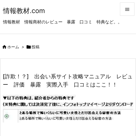
情報教材.com


情報教材 情報商材のレビュー 暴露 口コミ 特典など。。
メニュ

サイド

ホーム
>

投稿

前へ

次へ
[詐欺！？] 出会い系サイト攻略マニュアル レビュ

ー 評価 暴露 実際入手 口コミはここ！！
検索