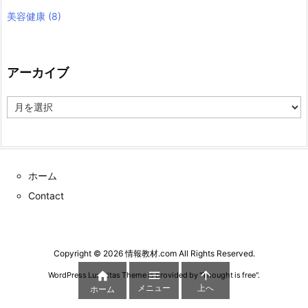
美容健康
(8)
アーカイブ
ア
ー
カ
イ
ブ
ホーム
Contact
Copyright ©
2026
情報教材.com
All Rights Reserved.



WordPress Luxeritas Theme is provided by "
Thought is free
".
メニュー
上へ
ホーム