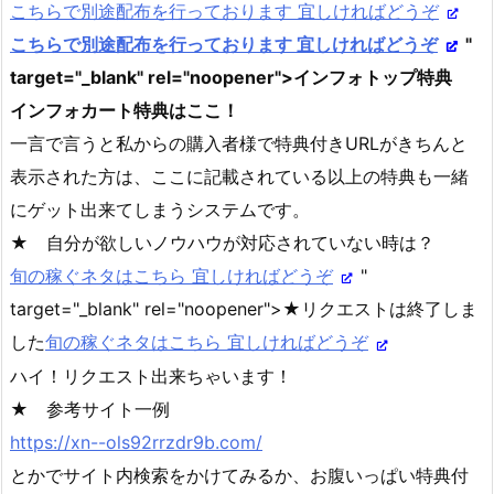
こちらで別途配布を行っております 宜しければどうぞ
こちらで別途配布を行っております 宜しければどうぞ
"
target="_blank" rel="noopener">インフォトップ特典
インフォカート特典はここ！
一言で言うと私からの購入者様で特典付きURLがきちんと
表示された方は、ここに記載されている以上の特典も一緒
にゲット出来てしまうシステムです。
★ 自分が欲しいノウハウが対応されていない時は？
旬の稼ぐネタはこちら 宜しければどうぞ
"
target="_blank" rel="noopener">★リクエストは終了しま
した
旬の稼ぐネタはこちら 宜しければどうぞ
ハイ！リクエスト出来ちゃいます！
★ 参考サイト一例
https://xn--ols92rrzdr9b.com/
とかでサイト内検索をかけてみるか、お腹いっぱい特典付