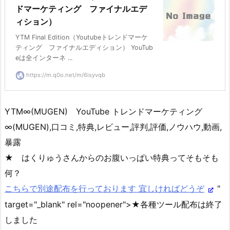
ドマーケティング ファイナルエデ
ィション）
YTM Final Edition（Youtubeトレンドマーケ
ティング ファイナルエディション） YouTub
eは全インターネ ...
https://m.q0o.net/m/6isyvqb
YTM∞(MUGEN) YouTube トレンドマーケティング
∞(MUGEN),口コミ,特典,レビュー,評判,評価,ノウハウ,動画,
暴露
★ はくりゅうさんからのお腹いっぱい特典ってそもそも
何？
こちらで別途配布を行っております 宜しければどうぞ
"
target="_blank" rel="noopener">★各種ツール配布は終了
しました