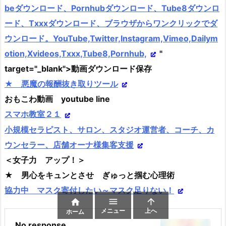
beダウンロード、Pornhubダウンロード、Tube8ダウンロ
ード、Txxxダウンロード、ブラウザからワンクリックでダ
ウンロード。YouTube,Twitter,Instagram,Vimeo,Dailym
otion,Xvideos,Txxx,Tube8,Pornhub,
"
target="_blank">動画ダウンロード保存
★ 悪魔の報酬抜き取りツール
おもこわ動画 youtube line
スマホ教室２１
小規模セラピスト、サロン、スタジオ運営者、コーチ、カ
ウンセラー、店舗オーナ様集客支援
＜女子力 アップ！＞
★ 男心をキュンとさせ ぎゅっと掴む心理術
協力中 マスク寄付したい～マスク足りない！



メニュー
上へ
ホーム
No response