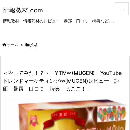
情報教材.com


情報教材 情報商材のレビュー 暴露 口コミ 特典など。。
メニュ

サイド

ホーム
>

投稿

前へ

次へ
＜やってみた！？＞ YTM∞(MUGEN) YouTube

トレンドマーケティング∞(MUGEN)レビュー 評
検索
価 暴露 口コミ 特典 はここ！！