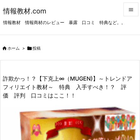
情報教材.com


情報教材 情報商材のレビュー 暴露 口コミ 特典など。。
メニュ

サイド

ホーム
>

投稿

前へ

次へ
詐欺かっ！？【下克上∞（MUGEN)】～トレンドア

フィリエイト教材～ 特典 入手すべき！？ 評
検索
価 評判 口コミはここ！！