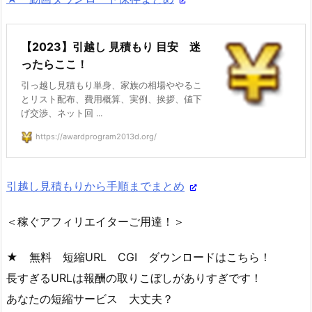
【2023】引越し 見積もり 目安 迷
ったらここ！
引っ越し見積もり単身、家族の相場ややるこ
とリスト配布、費用概算、実例、挨拶、値下
げ交渉、ネット回 ...
https://awardprogram2013d.org/
引越し見積もりから手順までまとめ
＜稼ぐアフィリエイターご用達！＞
★ 無料 短縮URL CGI ダウンロードはこちら！
長すぎるURLは報酬の取りこぼしがありすぎです！
あなたの短縮サービス 大丈夫？