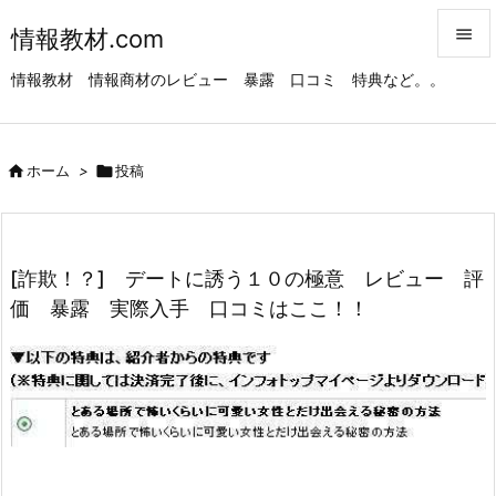
情報教材.com


情報教材 情報商材のレビュー 暴露 口コミ 特典など。。
メニュ

サイド

ホーム
>

投稿

前へ

次へ
[詐欺！？] デートに誘う１０の極意 レビュー 評

価 暴露 実際入手 口コミはここ！！
検索