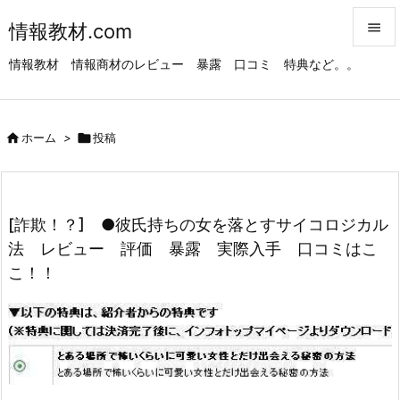
情報教材.com


情報教材 情報商材のレビュー 暴露 口コミ 特典など。。
メニュ

サイド

ホーム
>

投稿

前へ

次へ
[詐欺！？] ●彼氏持ちの女を落とすサイコロジカル

法 レビュー 評価 暴露 実際入手 口コミはこ
検索
こ！！