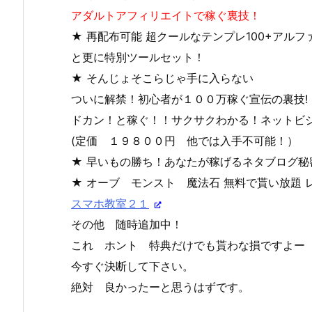
アダルトアフィリエイトで稼ぐ裏技！
★ 再配布可能 超クールなテンプレ100+アルフ
と更に特別ツールセット！
★ そんじょそこらじゃ手に入らない
ついに解禁！初心者が１００万稼ぐ宣伝の裏技!
ドカン！と稼ぐ！！サクサクわかる！ネットビ
(定価 １９８００円 他では入手不可能！）
★ 早いもの勝ち！あなたが稼げるネタブログ秘密
★ オーブ モンスト 魔法石 無料で貰い放題
スマホ教室２１
その他 随時追加中！
これ ホント 特典だけでも貰わな損ですよー
今すぐ決断して下さい。
絶対 良かったーと思うはずです。