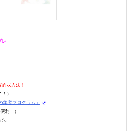
プレ
実的収入法！
イ！）
の集客プログラム」
は便利！）
方法