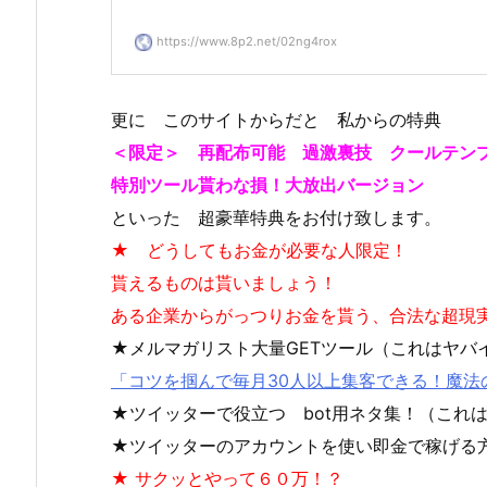
https://www.8p2.net/02ng4rox
更に このサイトからだと 私からの特典
＜限定＞ 再配布可能 過激裏技 クールテン
特別ツール貰わな損！大放出バージョン
といった 超豪華特典をお付け致します。
★ どうしてもお金が必要な人限定！
貰えるものは貰いましょう！
ある企業からがっつりお金を貰う、合法な超現
★メルマガリスト大量GETツール（これはヤバ
「コツを掴んで毎月30人以上集客できる！魔法
★ツイッターで役立つ bot用ネタ集！（これ
★ツイッターのアカウントを使い即金で稼げる
★ サクッとやって６０万！？