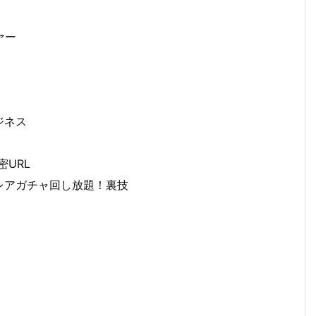
ァー
ジネス
URL
 レアガチャ回し放題！裏技