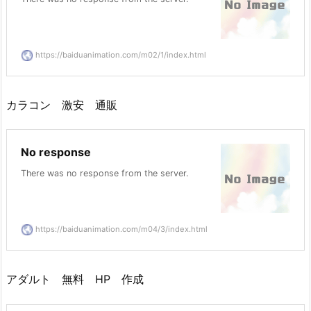
https://baiduanimation.com/m02/1/index.html
カラコン 激安 通販
No response
There was no response from the server.
https://baiduanimation.com/m04/3/index.html
アダルト 無料 HP 作成