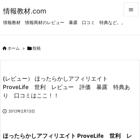
情報教材.com


情報教材 情報商材のレビュー 暴露 口コミ 特典など。。
メニュ

サイド

ホーム
>

投稿

前へ

次へ
(レビュー） ほったらかしアフィリエイト

ProveLife 世利 レビュー 評価 暴露 特典あ
検索
り 口コミはここ！！

2012年2月13日
ほったらかしアフィリエイト ProveLife 世利 レ