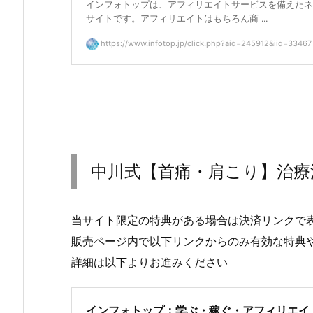
インフォトップは、アフィリエイトサービスを備えたネ
サイトです。アフィリエイトはもちろん商 ...
https://www.infotop.jp/click.php?aid=245912&iid=33467
中川式【首痛・肩こり】治療
当サイト限定の特典がある場合は決済リンクで
販売ページ内で以下リンクからのみ有効な特典
詳細は以下よりお進みください
インフォトップ：学ぶ・稼ぐ・アフィリエイ