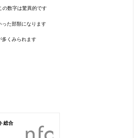
、この数字は驚異的です
いった部類になります
が多くみられます
ト総合