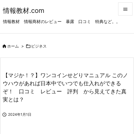
情報教材.com


情報教材 情報商材のレビュー 暴露 口コミ 特典など。。
メニュ

サイド

ホーム
>

ビジネス

前へ

次へ
【マジか！？】ワンコインせどりマニュアル このノ

ウハウがあれば日本中でいつでも仕入れができる
検索
ぞ！ 口コミ レビュー 評判 から見えてきた真
実とは？

2024年1月1日