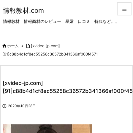
情報教材.com


情報教材 情報商材のレビュー 暴露 口コミ 特典など。。
メニュ

サイド

ホーム
>

[xvideo-jp.com]

[91]c88b4d1cf8ec55258c36572b341366af000f4571
前へ

次へ

[xvideo-jp.com]
検索
[91]c88b4d1cf8ec55258c36572b341366af000f45

2020年10月28日