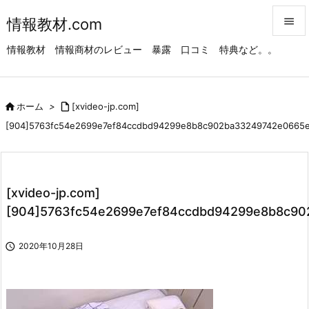
情報教材.com


情報教材 情報商材のレビュー 暴露 口コミ 特典など。。
メニュ

サイド

ホーム
>

[xvideo-jp.com]

[904]5763fc54e2699e7ef84ccdbd94299e8b8c902ba33249742e0665
前へ

次へ

[xvideo-jp.com]
検索
[904]5763fc54e2699e7ef84ccdbd94299e8b8c9

2020年10月28日