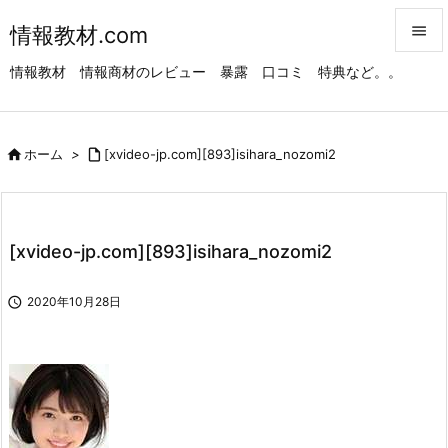
情報教材.com


情報教材 情報商材のレビュー 暴露 口コミ 特典など。。
メニュ

サイド

ホーム
>

[xvideo-jp.com][893]isihara_nozomi2

前へ

次へ
[xvideo-jp.com][893]isihara_nozomi2

検索

2020年10月28日