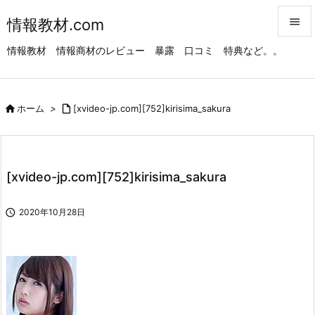
情報教材.com


情報教材 情報商材のレビュー 暴露 口コミ 特典など。。
メニュ

サイド

ホーム
>

[xvideo-jp.com][752]kirisima_sakura

前へ

次へ
[xvideo-jp.com][752]kirisima_sakura

検索

2020年10月28日