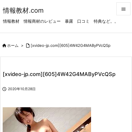
情報教材.com


情報教材 情報商材のレビュー 暴露 口コミ 特典など。。
メニュ

サイド

ホーム
>

[xvideo-jp.com][605]4W42G4MAByPVcQSp

前へ

次へ
[xvideo-jp.com][605]4W42G4MAByPVcQSp

検索

2020年10月28日