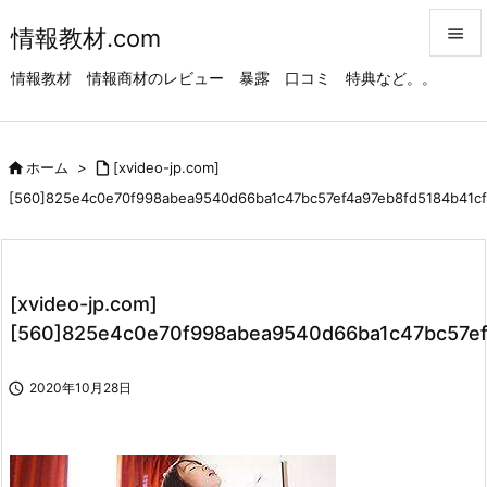
情報教材.com


情報教材 情報商材のレビュー 暴露 口コミ 特典など。。
メニュ

サイド

ホーム
>

[xvideo-jp.com]

[560]825e4c0e70f998abea9540d66ba1c47bc57ef4a97eb8fd5184b41c
前へ

次へ

[xvideo-jp.com]
検索
[560]825e4c0e70f998abea9540d66ba1c47bc57ef

2020年10月28日