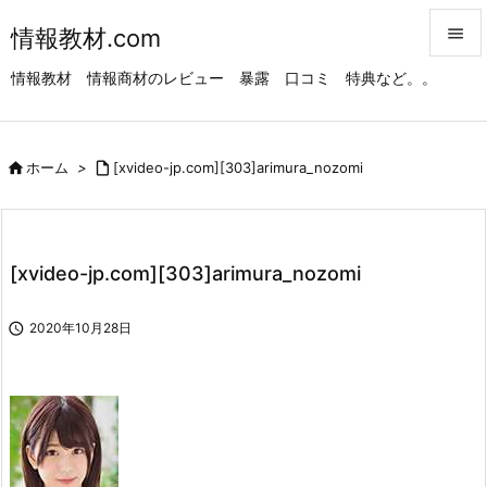
情報教材.com


情報教材 情報商材のレビュー 暴露 口コミ 特典など。。
メニュ

サイド

ホーム
>

[xvideo-jp.com][303]arimura_nozomi

前へ

次へ
[xvideo-jp.com][303]arimura_nozomi

検索

2020年10月28日