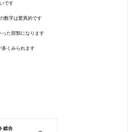
高いです
この数字は驚異的です
いった部類になります
が多くみられます
ト総合