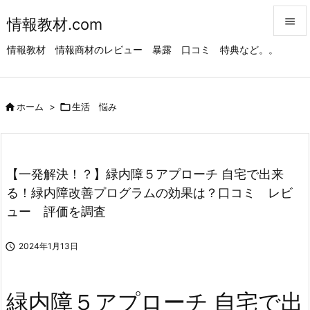
情報教材.com


情報教材 情報商材のレビュー 暴露 口コミ 特典など。。
メニュ

サイド

ホーム
>

生活 悩み

前へ

次へ
【一発解決！？】緑内障５アプローチ 自宅で出来

る！緑内障改善プログラムの効果は？口コミ レビ
検索
ュー 評価を調査

2024年1月13日
緑内障５アプローチ 自宅で出