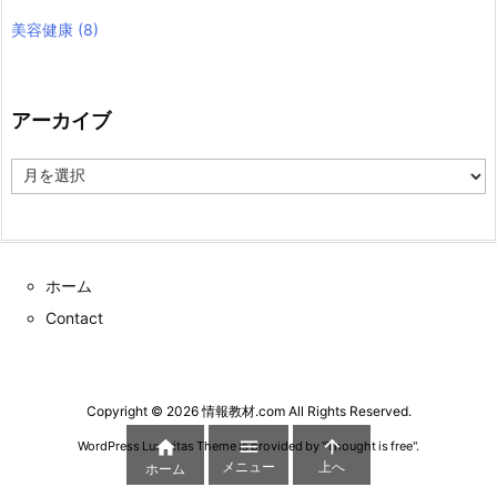
美容健康
(8)
アーカイブ
ア
ー
カ
イ
ブ
ホーム
Contact
Copyright ©
2026
情報教材.com
All Rights Reserved.



WordPress Luxeritas Theme is provided by "
Thought is free
".
メニュー
上へ
ホーム