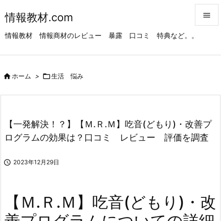
情報教材.com


情報教材 情報商材のレビュー 暴露 口コミ 特典など。。
メニュ

サイド

ホーム
>

生活 悩み

前へ

次へ
【一発解決！？】【Ｍ.Ｒ.Ｍ】吃音(どもり)・改善プ

ログラムの効果は？口コミ レビュー 評価を調査
検索

2023年12月29日
【Ｍ.Ｒ.Ｍ】吃音(どもり)・改
善プログラムについての詳細