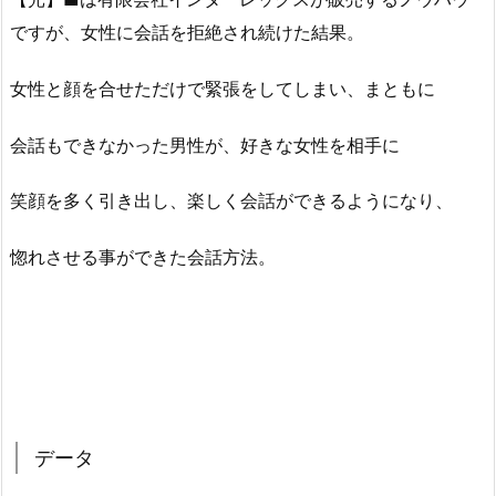
ですが、女性に会話を拒絶され続けた結果。
女性と顔を合せただけで緊張をしてしまい、まともに
会話もできなかった男性が、好きな女性を相手に
笑顔を多く引き出し、楽しく会話ができるようになり、
惚れさせる事ができた会話方法。
データ