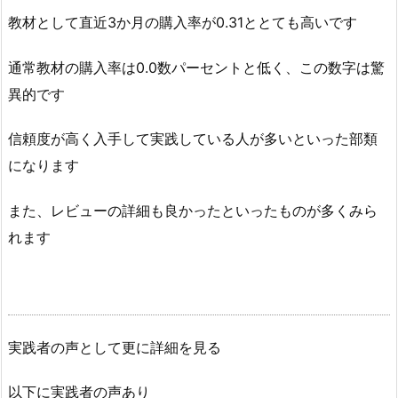
教材として直近3か月の購入率が0.31ととても高いです
通常教材の購入率は0.0数パーセントと低く、この数字は驚
異的です
信頼度が高く入手して実践している人が多いといった部類
になります
また、レビューの詳細も良かったといったものが多くみら
れます
実践者の声として更に詳細を見る
以下に実践者の声あり