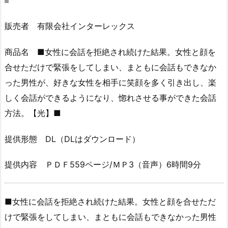
販売者 有限会社インターレックス
商品名 ■女性に会話を拒絶され続けた結果。女性と顔を
合せただけで緊張をしてしまい、まともに会話もできなか
った男性が、好きな女性を相手に笑顔を多く引き出し、楽
しく会話ができるようになり、惚れさせる事ができた会話
方法。【光】■
提供形態 DL（DLはダウンロード）
提供内容 ＰＤＦ559ページ/ＭＰ3（音声）6時間9分
■女性に会話を拒絶され続けた結果。女性と顔を合せただ
けで緊張をしてしまい、まともに会話もできなかった男性