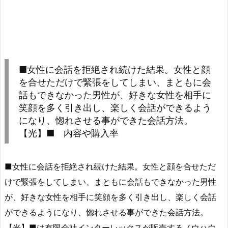
■女性に会話を拒絶され続けた結果。女性と顔
を合せただけで緊張をしてしまい、まともに会
話もできなかった男性が、好きな女性を相手に
笑顔を多く引き出し、楽しく会話ができるよう
になり、惚れさせる事ができた会話方法。
【光】■ 内容や購入率
■女性に会話を拒絶され続けた結果。女性と顔を合せただ
けで緊張をしてしまい、まともに会話もできなかった男性
が、好きな女性を相手に笑顔を多く引き出し、楽しく会話
ができるようになり、惚れさせる事ができた会話方法。
【光】■は有限会社インターレックスが販売するノウハウ