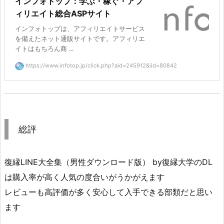
インフォトップ：学ぶ・稼ぐ・アフ
ィリエイト総合ASPサイト
インフォトップは、アフィリエイトサービス
を備えたネット通販サイトです。アフィリエ
イトはもちろん商 ...
https://www.infotop.jp/click.php?aid=245912&iid=80842
総評
復縁LINE大全集（男性ダウンロード版） by復縁大学のDL
は購入率が高く人気の度合いがうかがえます
レビューも高評価が多く安心して入手できる部類だと思い
ます