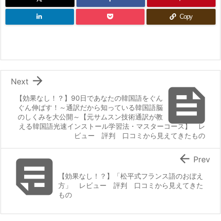
Copy

Next

【効果なし！？】90日であなたの韓国語をぐん
ぐん伸ばす！～通訳だから知っている韓国語脳
のしくみを大公開～【元サムスン技術通訳が教
える韓国語光速インストール学習法・マスターコース】 レ
ビュー 評判 口コミから見えてきたもの


Prev
【効果なし！？】「松平式フランス語のおぼえ
方」 レビュー 評判 口コミから見えてきた
もの