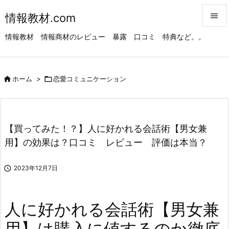
情報教材.com


情報教材 情報商材のレビュー 暴露 口コミ 特典など。。
メニュ

サイド

ホーム
>

恋愛コミュニケーション

前へ

次へ
【買ってみた！？】人に好かれる会話術【男女兼

用】の効果は？口コミ レビュー 評価は本当？
検索

2023年12月7日
人に好かれる会話術【男女兼
用】は購入に値するのか徹底