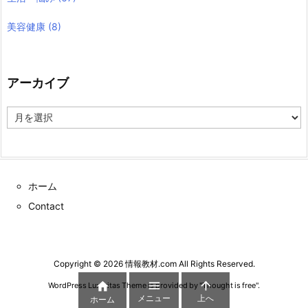
美容健康
(8)
アーカイブ
ア
ー
カ
イ
ブ
ホーム
Contact
Copyright ©
2026
情報教材.com
All Rights Reserved.



WordPress Luxeritas Theme is provided by "
Thought is free
".
メニュー
上へ
ホーム