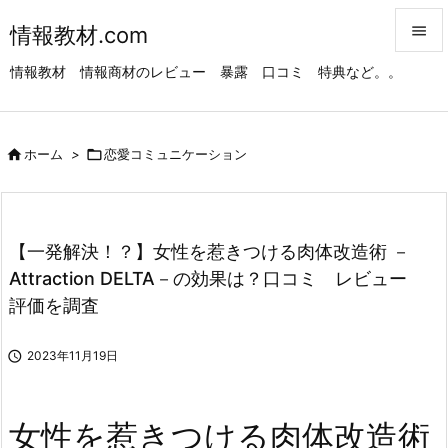
情報教材.com


情報教材 情報商材のレビュー 暴露 口コミ 特典など。。
メニュ

サイド

ホーム
>

恋愛コミュニケーション

前へ

次へ
【一発解決！？】女性を惹きつける肉体改造術 －

Attraction DELTA－の効果は？口コミ レビュー
検索
評価を調査

2023年11月19日
女性を惹きつける肉体改造術