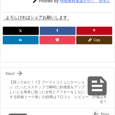

Posted by
情報教材暴露おやじ 管理人
よろしければシェアお願いします
Copy

Next

【買ってみた！？】ブーストコミュニケーショ
ン（たった３ステップで瞬時に好感度をアップ
しいとも簡単に狙った女性とアフターをともに
する鉄板トーク術）の効果は？口コミ レビュー 評価は本
当？

Prev