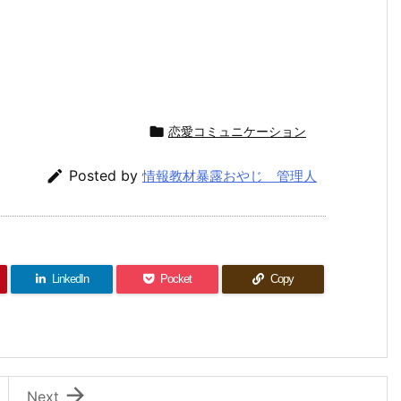

恋愛コミュニケーション

Posted by
情報教材暴露おやじ 管理人
LinkedIn
Pocket
Copy

Next