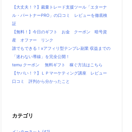
【大丈夫！？】裁量トレード支援ツール「エターナ
ル・パートナーPRO」の口コミ レビューを徹底検
証
【無料！】今日のギフト お金 クーポン 暗号資
産 オファー リンク
誰でもできる！xアフィリ型テンプレ副業 収益までの
「迷わない導線」を完全公開！
temu クーポン 無料ギフト 稼ぐ方法はこちら
【ヤバい！？】ＬＰマーケティング講座 レビュー
口コミ 評判から分かったこと
カテゴリ
インターネット
(42)