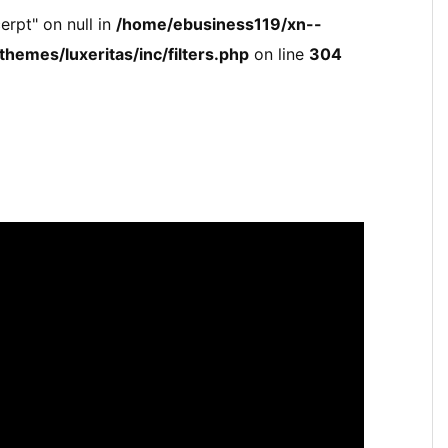
erpt" on null in
/home/ebusiness119/xn--
hemes/luxeritas/inc/filters.php
on line
304