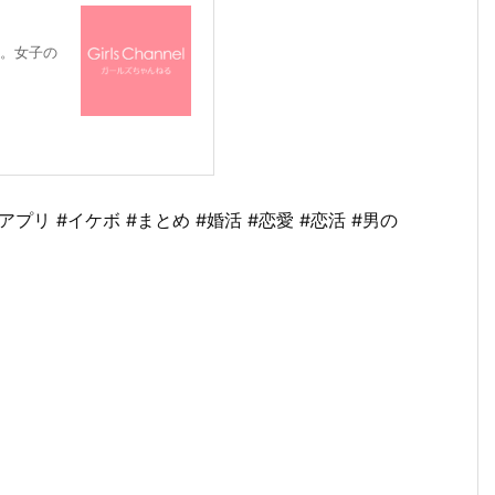
。女子の
プリ #イケボ #まとめ #婚活 #恋愛 #恋活 #男の