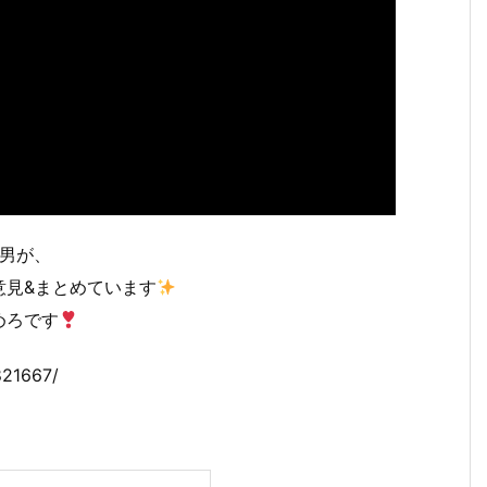
身男が、
意見&まとめています
めろです
821667/