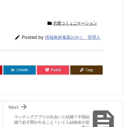

恋愛コミュニケーション

Posted by
情報教材暴露おやじ 管理人
LinkedIn
Pocket
Copy

Next

マッチングアプリの出会いと結婚？中国結
婚で必ず聞かれること！いくら結納金が必