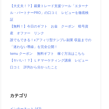
【大丈夫！？】裁量トレード支援ツール「エターナ
ル・パートナーPRO」の口コミ レビューを徹底検
証
【無料！】今日のギフト お金 クーポン 暗号資
産 オファー リンク
誰でもできる！xアフィリ型テンプレ副業 収益までの
「迷わない導線」を完全公開！
temu クーポン 無料ギフト 稼ぐ方法はこちら
【ヤバい！？】ＬＰマーケティング講座 レビュー
口コミ 評判から分かったこと
カテゴリ
インターネット
(42)