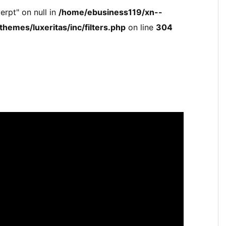
erpt" on null in
/home/ebusiness119/xn--
hemes/luxeritas/inc/filters.php
on line
304