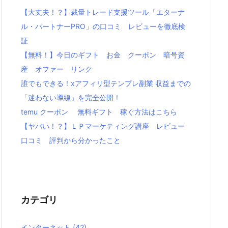
【大丈夫！？】裁量トレード支援ツール「エターナ
ル・パートナーPRO」の口コミ レビューを徹底検
証
【無料！】今日のギフト お金 クーポン 暗号資
産 オファー リンク
誰でもできる！xアフィリ型テンプレ副業 収益までの
「迷わない導線」を完全公開！
temu クーポン 無料ギフト 稼ぐ方法はこちら
【ヤバい！？】ＬＰマーケティング講座 レビュー
口コミ 評判から分かったこと
カテゴリ
インターネット
(42)