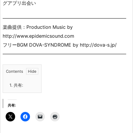
グアプリ出会い
——————————————————————————
楽曲提供：Production Music by
http://www.epidemicsound.com​
フリーBGM DOVA-SYNDROME by http://dova-s.jp/​
——————————————————————————
Contents
1.
共有:
共有: