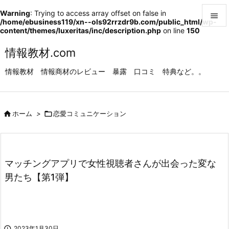
Warning
: Trying to access array offset on false in

/home/ebusiness119/xn--ols92rrzdr9b.com/public_html/wp-
content/themes/luxeritas/inc/description.php
on line
150

メニュ
情報教材.com

情報教材 情報商材のレビュー 暴露 口コミ 特典など。。
サイド

前へ

ホーム
>

恋愛コミュニケーション

次へ

検索
マッチングアプリで女性視聴者さんが出会った変な
男たち【第1弾】

2023年1月30日