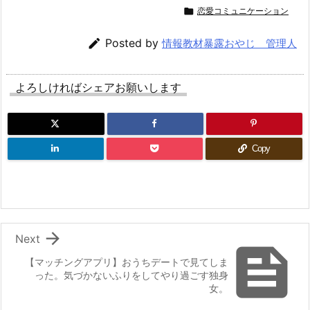

恋愛コミュニケーション

Posted by
情報教材暴露おやじ 管理人
よろしければシェアお願いします
Copy

Next

【マッチングアプリ】おうちデートで見てしま
った。気づかないふりをしてやり過ごす独身
女。