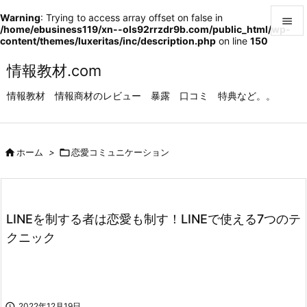
Warning
: Trying to access array offset on false in

/home/ebusiness119/xn--ols92rrzdr9b.com/public_html/wp-
content/themes/luxeritas/inc/description.php
on line
150

メニュ
情報教材.com

情報教材 情報商材のレビュー 暴露 口コミ 特典など。。
サイド

前へ

ホーム
>

恋愛コミュニケーション

次へ

検索
LINEを制する者は恋愛も制す！LINEで使える7つのテ
クニック

2022年12月19日