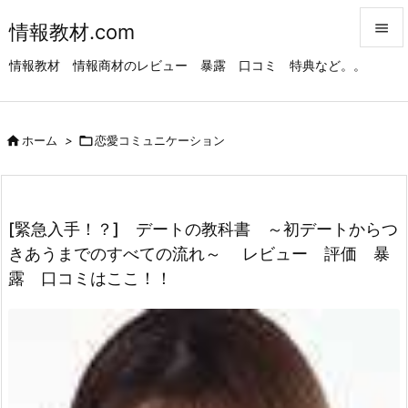
情報教材.com


情報教材 情報商材のレビュー 暴露 口コミ 特典など。。
メニュ

サイド

ホーム
>

恋愛コミュニケーション

前へ

次へ
[緊急入手！？] デートの教科書 ～初デートからつ

きあうまでのすべての流れ～ レビュー 評価 暴
検索
露 口コミはここ！！