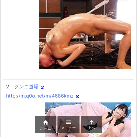
2
クンニ道場
http://m.q0o.net/m/4686kmz



メニュー
上へ
ホーム