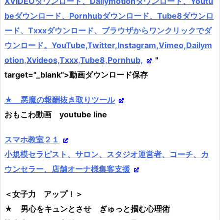
XVIDEOダウンロード、Dailymotionダウンロード、Youtu
beダウンロード、Pornhubダウンロード、Tube8ダウンロ
ード、Txxxダウンロード、ブラウザからワンクリックでダ
ウンロード。YouTube,Twitter,Instagram,Vimeo,Dailym
otion,Xvideos,Txxx,Tube8,Pornhub,
"
target="_blank">動画ダウンロード保存
★ 悪魔の報酬抜き取りツール
おもこわ動画 youtube line
スマホ教室２１
小規模セラピスト、サロン、スタジオ運営者、コーチ、カ
ウンセラー、店舗オーナ様集客支援
＜女子力 アップ！＞
★ 男心をキュンとさせ ぎゅっと掴む心理術