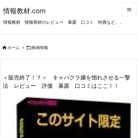
情報教材.com


情報教材 情報商材のレビュー 暴露 口コミ 特典など。。
メニュ

サイド

ホーム
>

動画情報

前へ

次へ
＜販売終了！？＞ キャバクラ嬢を惚れさせる一撃

法 レビュー 評価 暴露 口コミはここ！！
検索