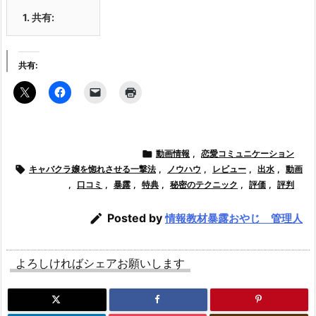
1.
共有:
共有:

動画情報
,
恋愛コミュニケーション

キャバクラ嬢を惚れさせる一撃法
,
ノウハウ
,
レビュー
,
出水
,
動画
,
口コミ
,
暴露
,
特典
,
秘密のテクニック
,
評価
,
評判

Posted by
情報教材暴露おやじ 管理人
よろしければシェアお願いします