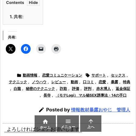
Contents
1.
共有:
共有:

動画情報
,
恋愛コミュニケーション

サポート
,
セックス
,
テクニック
,
ノウハウ
,
レビュー
,
動画
,
口コミ
,
恋愛
,
暴露
,
特典
,
白龍
,
秘密のテクニック
,
詐欺
,
評価
,
評判
,
赤木博人
,
返金保証
,
長寺
,
（モテLogi） マル秘SEX誘導法・14の手口

Posted by
情報教材暴露おやじ 管理人



メニュー
上へ
ホーム
よろしければシェアお願いします