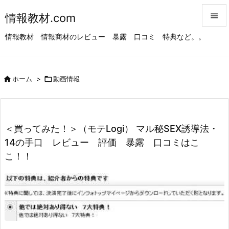
情報教材.com


情報教材 情報商材のレビュー 暴露 口コミ 特典など。。
メニュ

サイド

ホーム
>

動画情報

前へ

次へ
＜買ってみた！＞（モテLogi） マル秘SEX誘導法・

14の手口 レビュー 評価 暴露 口コミはこ
検索
こ！！