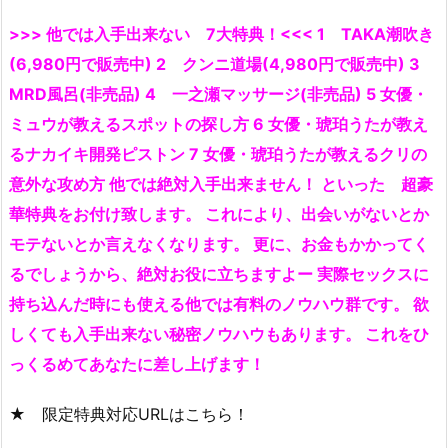
>>> 他では入手出来ない 7大特典！<<< 1 TAKA潮吹き
(6,980円で販売中) 2 クンニ道場(4,980円で販売中) 3
MRD風呂(非売品) 4 一之瀬マッサージ(非売品) 5 女優・
ミュウが教えるスポットの探し方 6 女優・琥珀うたが教え
るナカイキ開発ピストン 7 女優・琥珀うたが教えるクリの
意外な攻め方 他では絶対入手出来ません！ といった 超豪
華特典をお付け致します。 これにより、出会いがないとか
モテないとか言えなくなります。 更に、お金もかかってく
るでしょうから、絶対お役に立ちますよー 実際セックスに
持ち込んだ時にも使える他では有料のノウハウ群です。 欲
しくても入手出来ない秘密ノウハウもあります。 これをひ
っくるめてあなたに差し上げます！
★ 限定特典対応URLはこちら！