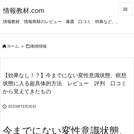
情報教材.com


情報教材 情報商材のレビュー 暴露 口コミ 特典など。。
メニュ

サイド

ホーム
>

動画情報

前へ

次へ
【効果なし！？】今までにない変性意識状態、瞑想

状態に入る超具体的方法 レビュー 評判 口コミ
検索
から見えてきたもの

2023年12月20日
今までにない変性意識状態、