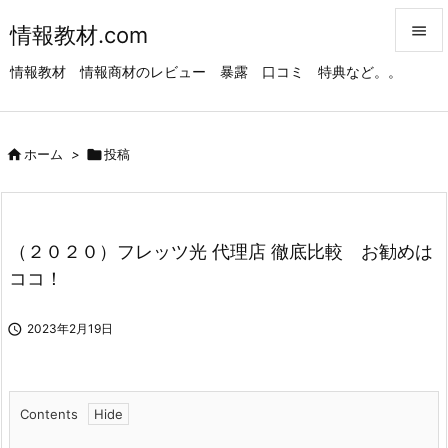
情報教材.com


情報教材 情報商材のレビュー 暴露 口コミ 特典など。。
メニュ

サイド

ホーム
>

投稿

前へ

次へ
（２０２０）フレッツ光 代理店 徹底比較 お勧めは

ココ！
検索

2023年2月19日
Contents