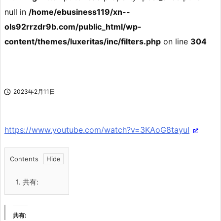
null in
/home/ebusiness119/xn--
ols92rrzdr9b.com/public_html/wp-
content/themes/luxeritas/inc/filters.php
on line
304

2023年2月11日
https://www.youtube.com/watch?v=3KAoG8tayuI
Contents
1.
共有:
共有: