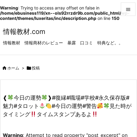
Warning
: Trying to access array offset on false in

/home/ebusiness119/xn--ols92rrzdr9b.com/public_html/wp-
content/themes/luxeritas/inc/description.php
on line
150

メニュ
情報教材.com

情報教材 情報商材のレビュー 暴露 口コミ 特典など。。
サイド

前へ

ホーム
>

投稿

次へ

検索
❰
今日の運勢
❱#復縁#職場#学校#永久保存版#
魅力#タロット
#今日の運勢#警告
見た時が
タイミング
タイムスタンプあるよ
Warning
: Attempt to read property "post_excerpt" on