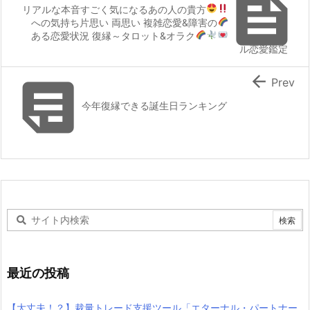

リアルな本音
すごく気になるあの人の貴方
への気持ち
片思い 両思い 複雑恋愛&障害の
ある恋愛状況 復縁
～
タロット&オラク
ル恋愛鑑定


Prev
今年復縁できる誕生日ランキング
最近の投稿
【大丈夫！？】裁量トレード支援ツール「エターナル・パートナー