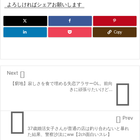
よろしければシェアお願いします
Copy

Next

【窮地】寂しさを食で埋める失恋アラサーOL。前向
きに頑張りたいけど...


Prev
37歳婚活女子さんが普通の店は釣り合わないと暴れ
た結果、警察沙汰にww【2ch面白いスレ】