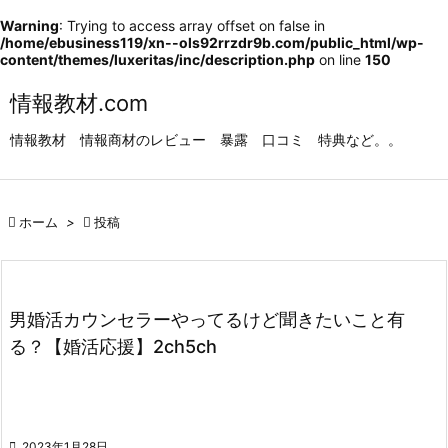

Warning
: Trying to access array offset on false in
/home/ebusiness119/xn--ols92rrzdr9b.com/public_html/wp-
メニュ
content/themes/luxeritas/inc/description.php
on line
150

情報教材.com
サイド

情報教材 情報商材のレビュー 暴露 口コミ 特典など。。
前へ

次へ

ホーム
>

投稿

検索
男婚活カウンセラーやってるけど聞きたいこと有
る？【婚活応援】2ch5ch

2023年1月28日