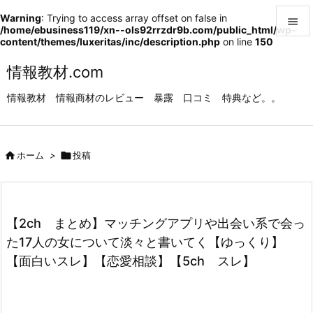
Warning
: Trying to access array offset on false in

/home/ebusiness119/xn--ols92rrzdr9b.com/public_html/wp-
content/themes/luxeritas/inc/description.php
on line
150

メニュ
情報教材.com

情報教材 情報商材のレビュー 暴露 口コミ 特典など。。
サイド

前へ

ホーム
>

投稿

次へ

検索
【2ch まとめ】マッチングアプリや出会い系で会っ
た17人の女について淡々と書いてく【ゆっくり】
【面白いスレ】【恋愛相談】【5ch スレ】