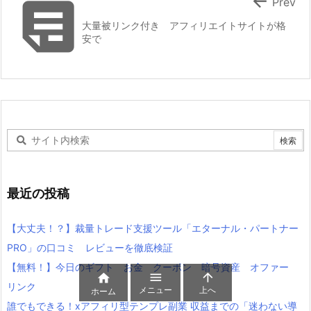


Prev
大量被リンク付き アフィリエイトサイトが格
安で
最近の投稿
【大丈夫！？】裁量トレード支援ツール「エターナル・パートナー
PRO」の口コミ レビューを徹底検証
【無料！】今日のギフト お金 クーポン 暗号資産 オファー



リンク
メニュー
上へ
ホーム
誰でもできる！xアフィリ型テンプレ副業 収益までの「迷わない導