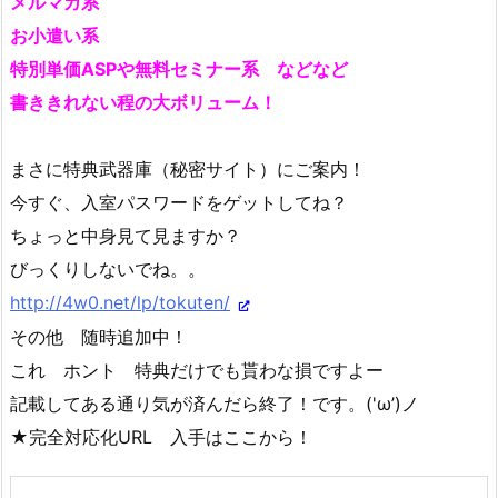
メルマガ系
お小遣い系
特別単価ASPや無料セミナー系 などなど
書ききれない程の大ボリューム！
まさに特典武器庫（秘密サイト）にご案内！
今すぐ、入室パスワードをゲットしてね？
ちょっと中身見て見ますか？
びっくりしないでね。。
http://4w0.net/lp/tokuten/
その他 随時追加中！
これ ホント 特典だけでも貰わな損ですよー
記載してある通り気が済んだら終了！です。('ω’)ノ
★完全対応化URL 入手はここから！