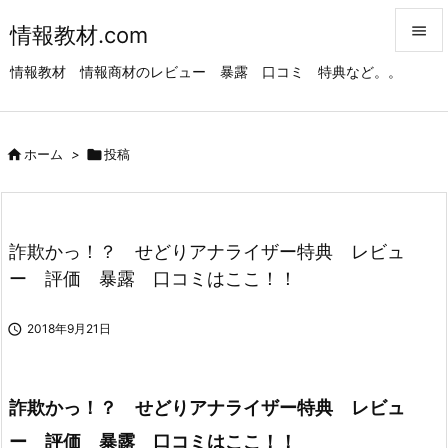
情報教材.com


情報教材 情報商材のレビュー 暴露 口コミ 特典など。。
メニュ

サイド

ホーム
>

投稿

前へ

次へ
詐欺かっ！？ せどりアナライザー特典 レビュ

ー 評価 暴露 口コミはここ！！
検索

2018年9月21日
詐欺かっ！？ せどりアナライザー特典 レビュ
ー 評価 暴露 口コミはここ！！