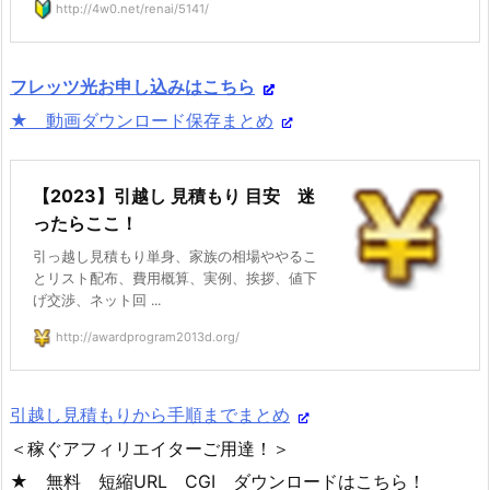
http://4w0.net/renai/5141/
フレッツ光お申し込みはこちら
★ 動画ダウンロード保存まとめ
【2023】引越し 見積もり 目安 迷
ったらここ！
引っ越し見積もり単身、家族の相場ややるこ
とリスト配布、費用概算、実例、挨拶、値下
げ交渉、ネット回 ...
http://awardprogram2013d.org/
引越し見積もりから手順までまとめ
＜稼ぐアフィリエイターご用達！＞
★ 無料 短縮URL CGI ダウンロードはこちら！