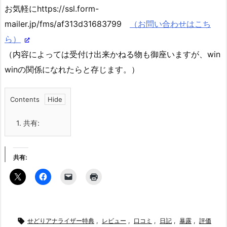
お気軽にhttps://ssl.form-
mailer.jp/fms/af313d31683799
（お問い合わせはこち
ら）
（内容によっては受付け出来かねる物も御座いますが、win
winの関係になれたらと存じます。）
Contents
1.
共有:
共有:

せどりアナライザー特典
,
レビュー
,
口コミ
,
日記
,
暴露
,
評価