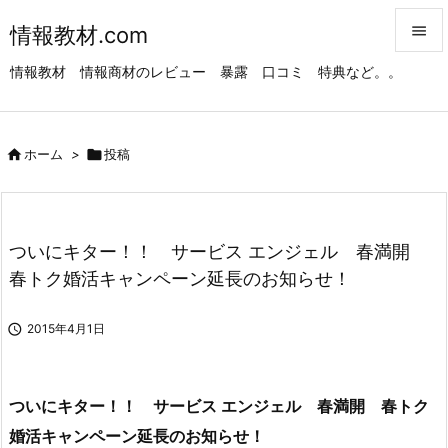
情報教材.com


情報教材 情報商材のレビュー 暴露 口コミ 特典など。。
メニュ

サイド

ホーム
>

投稿

前へ

次へ
ついにキター！！ サービス エンジェル 春満開

春トク婚活キャンペーン延長のお知らせ！
検索

2015年4月1日
ついにキター！！ サービス エンジェル 春満開 春トク
婚活キャンペーン延長のお知らせ！