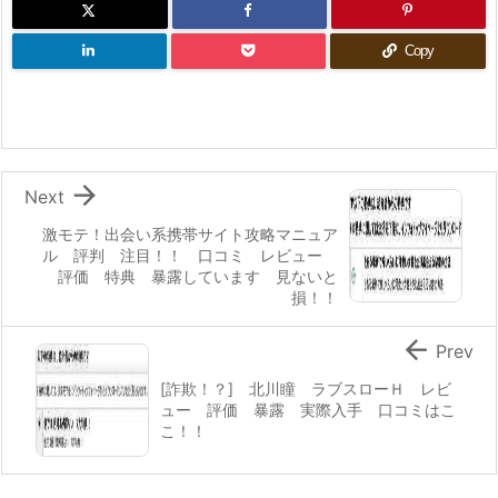
Copy

Next
激モテ！出会い系携帯サイト攻略マニュア
ル 評判 注目！！ 口コミ レビュー
評価 特典 暴露しています 見ないと
損！！

Prev
[詐欺！？] 北川瞳 ラブスローＨ レビ
ュー 評価 暴露 実際入手 口コミはこ
こ！！