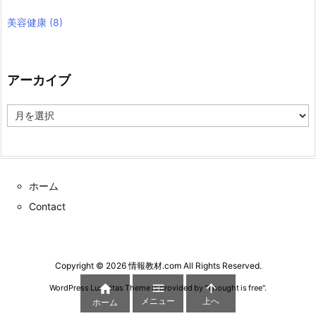
美容健康
(8)
アーカイブ
ア
ー
カ
イ
ブ
ホーム
Contact
Copyright ©
2026
情報教材.com
All Rights Reserved.



WordPress Luxeritas Theme is provided by "
Thought is free
".
メニュー
上へ
ホーム