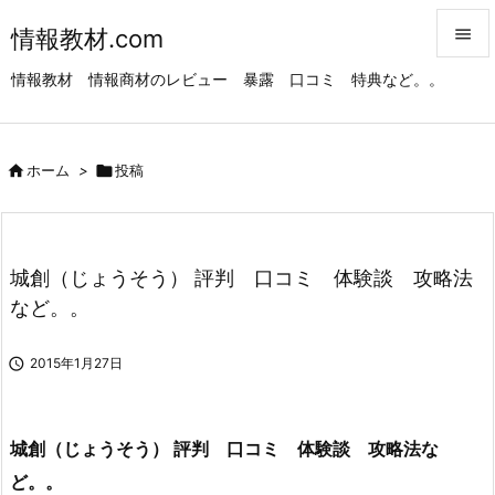
情報教材.com


情報教材 情報商材のレビュー 暴露 口コミ 特典など。。
メニュ

サイド

ホーム
>

投稿

前へ

次へ
城創（じょうそう） 評判 口コミ 体験談 攻略法

など。。
検索

2015年1月27日
城創（じょうそう） 評判 口コミ 体験談 攻略法な
ど。。