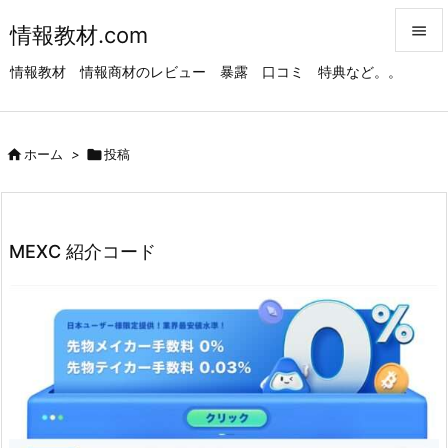
情報教材.com


情報教材 情報商材のレビュー 暴露 口コミ 特典など。。
メニュ

サイド

ホーム
>

投稿

前へ

次へ
MEXC 紹介コード

検索