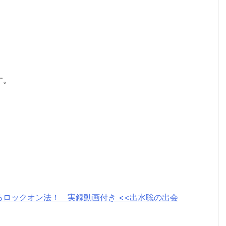
す。
ロックオン法！ 実録動画付き <<出水聡の出会