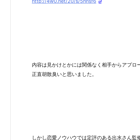
http://4w0.net/20/s/5hnsf6
内容は見かけとかには関係なく相手からアプロ
正直胡散臭いと思いました。
しかし恋愛ノウハウでは定評のある出水さん監