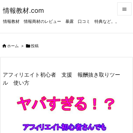
情報教材.com


情報教材 情報商材のレビュー 暴露 口コミ 特典など。。
メニュ

サイド

ホーム
>

投稿

前へ

次へ
アフィリエイト初心者 支援 報酬抜き取りツー

ル 使い方
検索