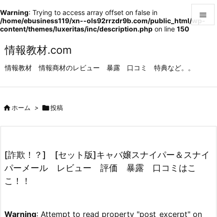
Warning
: Trying to access array offset on false in

/home/ebusiness119/xn--ols92rrzdr9b.com/public_html/wp-
content/themes/luxeritas/inc/description.php
on line
150

メニュ
情報教材.com

情報教材 情報商材のレビュー 暴露 口コミ 特典など。。
サイド

前へ

ホーム
>

投稿

次へ

検索
[詐欺！？] [セット版]キャバ嬢スナイパー＆スナイ
パーメール レビュー 評価 暴露 口コミはこ
こ！！
Warning
: Attempt to read property "post_excerpt" on