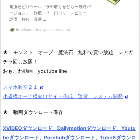
電脳せどりツール「サヤ取りせどらー最終バ
ージョン」 詐欺！？ 口コミ レビュー
評価 特典 暴露 ...
http://sedorisaisyuu.seesaa.net/
★ モンスト オーブ 魔法石 無料で貰い放題 レアガ
チャ回し放題！
おもこわ動画 youtube line
スマホ教室２１
小規模オーナ様向けサイト作成、運営、システム開発
★ 動画ダウンロード保存
XVIDEOダウンロード、Dailymotionダウンロード、Youtu
beダウンロード、Pornhubダウンロード、Tube8ダウンロ