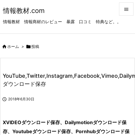
情報教材.com


情報教材 情報商材のレビュー 暴露 口コミ 特典など。。
メニュ

サイド

ホーム
>

投稿

前へ

次へ
YouTube,Twitter,Instagram,Facebook,Vimeo,Daily

ダウンロード保存
検索

2018年6月30日
XVIDEOダウンロード保存、Dailymotionダウンロード保
存、Youtubeダウンロード保存、Pornhubダウンロード保