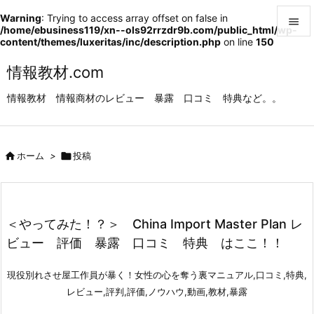
Warning
: Trying to access array offset on false in

/home/ebusiness119/xn--ols92rrzdr9b.com/public_html/wp-
content/themes/luxeritas/inc/description.php
on line
150

メニュ
情報教材.com

情報教材 情報商材のレビュー 暴露 口コミ 特典など。。
サイド

前へ

ホーム
>

投稿

次へ

検索
＜やってみた！？＞ China Import Master Plan レ
ビュー 評価 暴露 口コミ 特典 はここ！！
現役別れさせ屋工作員が暴く！女性の心を奪う裏マニュアル,口コミ,特典,
レビュー,評判,評価,ノウハウ,動画,教材,暴露