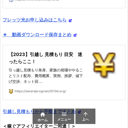
フレッツ光お申し込みはこちら
★ 動画ダウンロード保存まとめ
【2023】引越し 見積もり 目安 迷
ったらここ！
引っ越し見積もり単身、家族の相場ややるこ
とリスト配布、費用概算、実例、挨拶、値下
げ交渉、ネット回 ...
https://awardprogram2013d.org/
引越し見積もりから手順までまとめ



メニュー
上へ
ホーム
＜稼ぐアフィリエイターご用達！＞