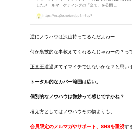
したメールマーケティングの「全て」を公開 ...
https://m.q0o.net/m/pp3m6qv7
逆にノウハウは沢山持ってるんだよねー
何か裏技的な事教えてくれるんじゃねーの？っ
正直王道過ぎてイマイチではないかな？と思い
トータル的なカバー範囲は広い。
個別的なノウハウは微妙って感じですかね？
考え方としてはノウハウその物よりも、
会員限定のメルマガやサポート、SNSを重視
す