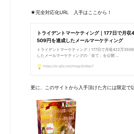
★完全対応化URL 入手はここから！
トライデントマーケティング｜177日で月収4
509円を達成したメールマーケティング
トライデントマーケティング｜177日で月収422万350
したメールマーケティングの「全て」を公開 ...
https://m.q0o.net/m/pp3m6qv7
更に、このサイトから入手頂けた方には限定で