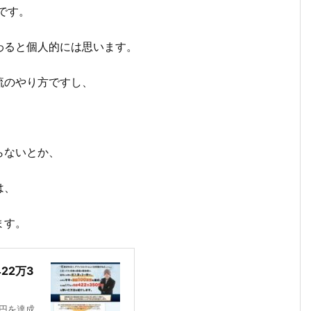
です。
わると個人的には思います。
流のやり方ですし、
らないとか、
は、
ます。
22万3
9円を達成