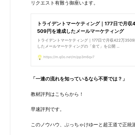
リクエスト有難う御座います。
トライデントマーケティング｜177日で月収4
509円を達成したメールマーケティング
トライデントマーケティング｜177日で月収422万350
したメールマーケティングの「全て」を公開 ...
https://m.q0o.net/m/pp3m6qv7
「一連の流れを知っているなら不要では？」
教材評判はこちらから！
早速評判です。
このノウハウ、ぶっちゃけゆーと超王道で正統